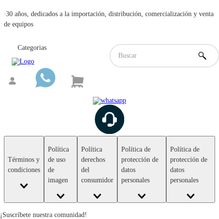
∙30 años, dedicados a la importación, distribución, comercialización y venta
de equipos
Categorias
Política
Política
Política de
Política de
Términos y
de uso
derechos
protección de
protección de
condiciones
de
del
datos
datos
imagen
consumidor
personales
personales
¡Suscríbete nuestra comunidad!